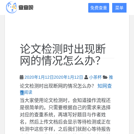
查
免费查重
菜单
查
呗
免
费
论
论文检测时出现断
文
查
网的情况怎么办？
重
平
台
2020年1月12日
2020年1月12日
小茶杯
推
论文检测时出现断网的情况怎么办？
知网查
荐阅读
重
当大家使用论文检测时，会知道操作流程还
是很简单的。只需要根据自己的需求来选择
对应的查重系统，再填写好题目与作者姓
名，然后上传文档后会显示等待检测或正在
检测中这些字样，之后我们就耐心等待报告