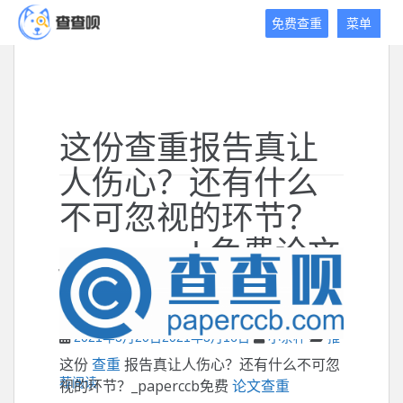
查
免费查重
菜单
查
呗
免
费
论
这份查重报告真让
文
查
人伤心？还有什么
重
平
不可忽视的环节？
台
_paperccb免费论文
查重
2021年3月20日
2021年3月16日
小茶杯
推
这份
查重
报告真让人伤心？还有什么不可忽
荐阅读
视的环节？_paperccb免费
论文查重