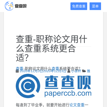
查
免费查重
菜单
查
呗
免
费
论
查重-职称论文用什
文
查
么查重系统更合
重
平
适？
台
查重
-职称论文用什么
查重
系统更合适？
2020年12月3日
2020年12月3日
小茶杯
推
荐阅读
,
查重技巧
每逢到了毕业季，就要开始进行
论文查重
一