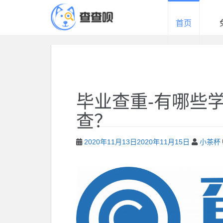
查
查
首页
呗
免
费
论
文
查
毕业查重-有哪些
重
平
查？
台
2020年11月13日
2020年11月15日
小茶杯