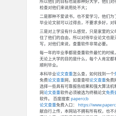
所以他们的目标也是那种好大学，他们对
检查对他们来说用处不大；
二是那种不爱读书，也不爱学习，他们为
毕业论文就可以过得去，不要求多好，对
三是对上学没有什么感觉，只是家里的父
住了他们的自由，所以对待毕业论文也是
写，对他们来说，查重软件非常必要。
每一年的毕业季都是查重软件最忙的时候
无论上大学的目的是什么，每个人肯定都
顺利毕业。
本科毕业
论文查重
怎么查，如何找到一个
免费
论文查重
网，如查查呗
论文查重
免费
选择一些具有可靠报告结果和强大算法机
网
论文查重
软件必须被选为终稿论文
免费
软件。 百度搜索
paperccb
论文查重
免费入口：
https://www.paper
献自行上传，本网站不拥有所有权，也不