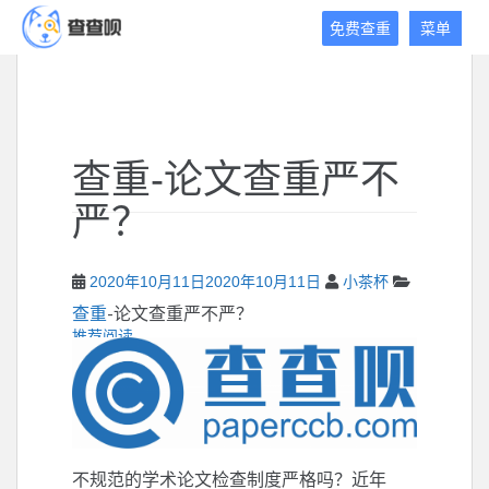
查
免费查重
菜单
查
呗
免
费
论
查重-论文查重严不
文
查
严？
重
平
台
2020年10月11日
2020年10月11日
小茶杯
查重
-论文查重严不严？
推荐阅读
不规范的学术论文检查制度严格吗？近年