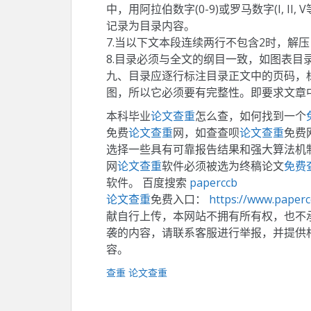
中，用阿拉伯数字(0-9)或罗马数字(I, II, 
记录为目录内容。
7.当以下文本段连续两行不包含2时，解
8.目录必须与全文的纲目一致，如图表目
九、目录应逐行标注目录正文中的页码，
图，所以它必须要有完整性。即要求文章
本科毕业
论文查重
怎么查，如何找到一个
免费
论文查重
网，如查查呗
论文查重
免费
选择一些具有可靠报告结果和强大算法机
网
论文查重
软件必须被选为终稿论文
免费
软件。 百度搜索
paperccb
论文查重
免费入口：
https://www.paper
献自行上传，本网站不拥有所有权，也不
袭的内容，请联系客服进行举报，并提供
容。
查重
论文查重