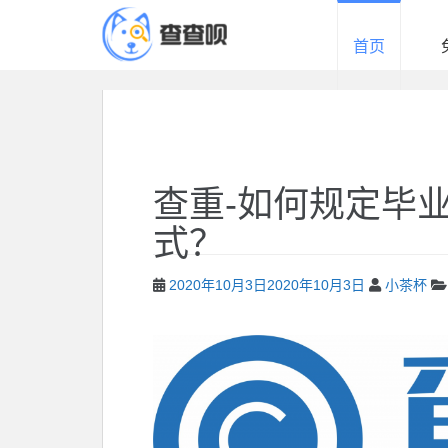
查
查
首页
呗
免
费
论
文
查
查重-如何规定毕
重
平
式？
台
2020年10月3日
2020年10月3日
小茶杯