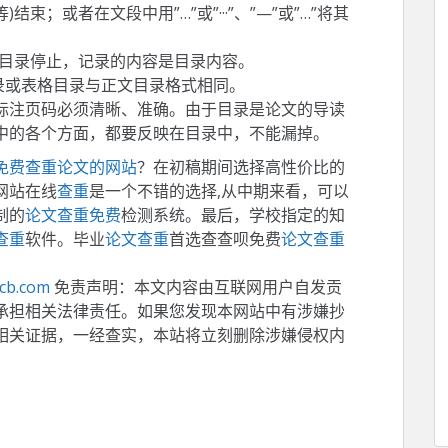
V等)结束；或者在文段中用”…”或”···”、”—”或”…”将其
压目录停止，记录的内容是目录内容。
录或表格目录与正文目录格式相同。
标注页码必须清晰、准确。由于目录是论文的导读
中的各个方面，都要反映在目录中，不能漏掉。
免费查重论文的网站
？在初稿期间选择高性价比的
网站在线
查重
是一个不错的选择,从中期来看，可以
制的
论文查重免费
检测系统。最后，学校指定的知
查重
软件。毕业
论文查重
首选查查呗免费
论文查重
ccb.com
免责声明：本文内容由互联网用户自发贡
承担相关法律责任。如果您发现本网站中有涉嫌抄
相关证据，一经查实，本站将立刻删除涉嫌侵权内