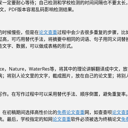
家一定要耐心等待；自己检测和学校检测的时间间隔也不要太长
文，PDF版本容易乱码影响检测结果。
的时候慢些，但是在
论文查重
过程中会少去很多重复的步骤，比
过高，可巧用替代手法，将摘要中相同的词语、句子用同义词替
些文字、数据，可以做成表格的形式。
e，Nature，WaterRes等，将其中的理论讲解翻译成中文
病；将别人论文里的文字，截成图片，放在自己的论文里；将别
写作。在写作过程中可以采用替代手法、顺序倒置，避免重复率
？在初稿期间选择高性价比的
免费论文查重
网，如查查呗
论文查
统。最后，学校指定的知网
论文查重
软件必须被选为终稿论文
免