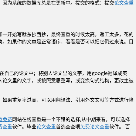
，因为系统的数据库总是在更新中。提交的格式：提交
论文查重
如一开始写就东抄西抄，最终查重的时候太高，返工太多，花的
换。如果你的文章是正常语序，看看是否可以把它倒过来说。目
，放在自己的论文中；将别人论文里的文字，用google翻译成英
人论文里的文字，或按照意思重写，或变换句式结构，更改主被
。如果重复率过高，可以用翻译法、引用外文文献等方式进行降
重免费
网站在线查重是一个不错的选择,从中期来看，可以选择
费查重
软件。毕业
论文查重
首选查查呗
免费论文查重
软件。 百