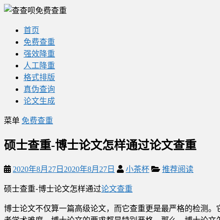
查
查
首页
呗
免费查重
免
强效降重
费
人工降重
论
格式排版
文
真伪查询
查
论文生成
重
平
菜单
免费查重
台
硕士查重-博士论文怎样通过论文查重
2020年8月27日
2020年8月27日
小茶杯
推荐阅读
硕士查重-博士论文怎样通过
论文查重
博士论文不仅算一篇高级论文，而它查重更是最严格的检测。
者学术难度，博士论文的要求都是特别严格。那么，博士论文