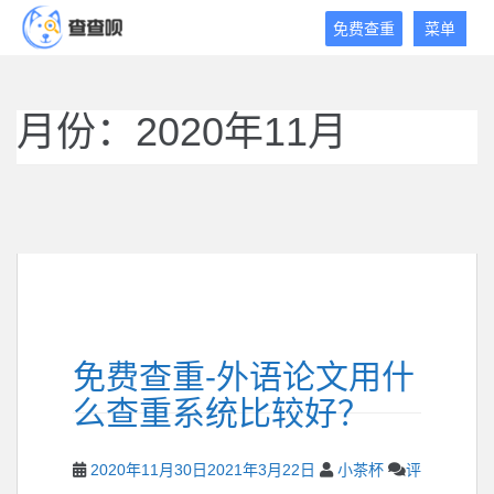
查
免费查重
菜单
查
呗
免
费
月份：2020年11月
论
文
查
重
平
台
免费查重-外语论文用什
么查重系统比较好？
2020年11月30日
2021年3月22日
小茶杯
评